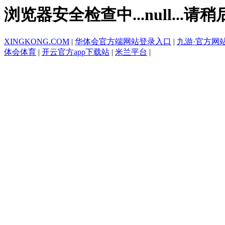
浏览器安全检查中...null...请稍
XINGKONG.COM
|
华体会官方端网站登录入口
|
九游·官方网
体会体育
|
开云官方app下载站
|
米兰平台
|