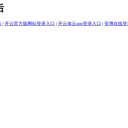
后
站
|
开云官方版网站登录入口
|
开云体云app登录入口
|
安博在线登