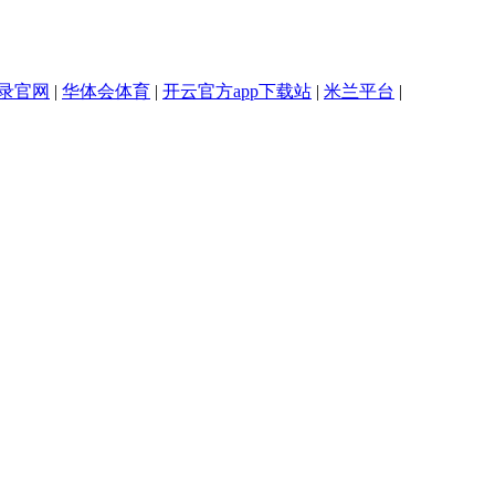
录官网
|
华体会体育
|
开云官方app下载站
|
米兰平台
|