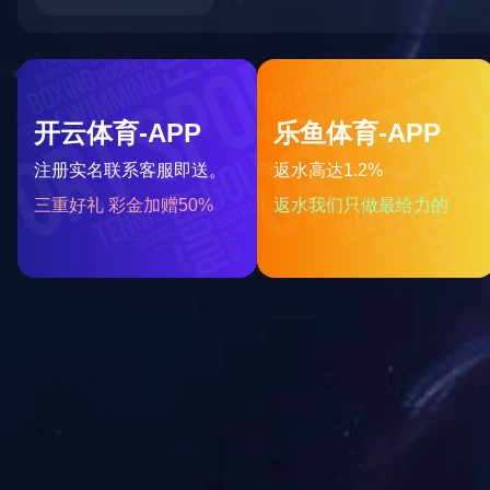
新闻资讯
News
挤压铝型材是如何挤压成型的呢？
散热器铝型材安装的注意事项有哪些？
影响挤压铝型材喷涂中粉耗的原因
厂家教你如何挑选挤压铝型材？
挤压铝型材使用电泳涂装法有什么优势？
散热器铝型材的铝型材选购标准是什么？
江南(中国)
Contact Us
江南网页版
联系人：徐总
手 机：18676526988
电 话：0757-63222898