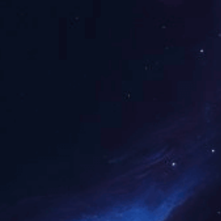
邮 箱：874514218@qq.com
网 址：www.napadathailand.com
地 址：佛山市南海区狮山镇山南工业区北区一路一排3号
产品名称
：
*
联系人
：
*
电话
：
*
邮箱
：
地址
：
*
留言内容
：