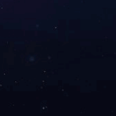
路一排3号
14061号