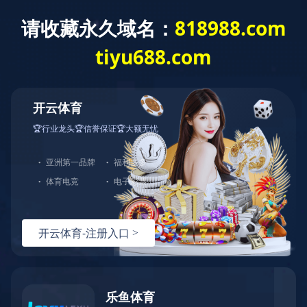
欢迎光临江南网页版官方网站！
全国咨询热线
186-7652-6988
网站首页
工业铝型材
产品中心
散热器铝型材
工业铝型材
流水线铝型材
镜框铝型材
方管圆管