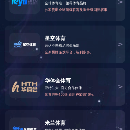
地角线铝材
铝型材拉弯
铝壳
定制铝型材
铝型材表面颜色
拉手
案例赏析
案例展示
关于铝亚
公司简介
厂家实力
新闻动态
江南(中国)
您当前的位置 ：
首 页
> 标签搜索
产品（0）
新闻（11）