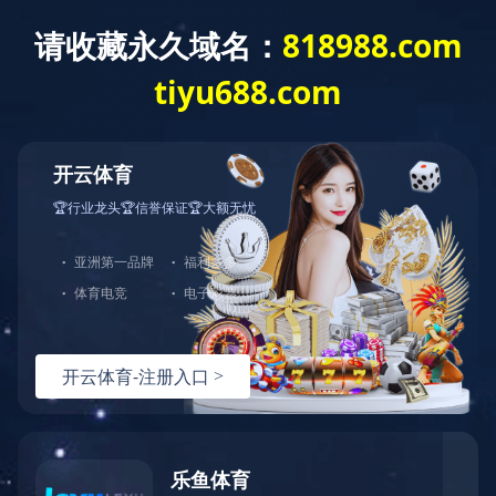
欢迎光临江南网页版官方网站！
全国咨询热线
186-7652-6988
网站首页
工业铝型材
产品中心
散热器铝型材
工业铝型材
流水线铝型材
镜框铝型材
方管圆管